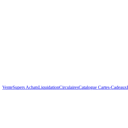
Vente
Supers Achats
Liquidation
Circulaires
Catalogue
Cartes-Cadeaux