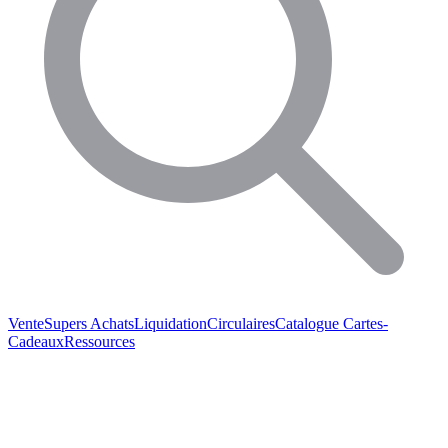
Vente
Supers Achats
Liquidation
Circulaires
Catalogue
Cartes-
Cadeaux
Ressources