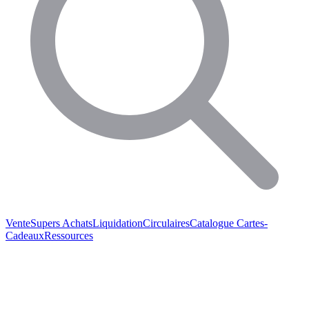
Vente
Supers Achats
Liquidation
Circulaires
Catalogue
Cartes-
Cadeaux
Ressources