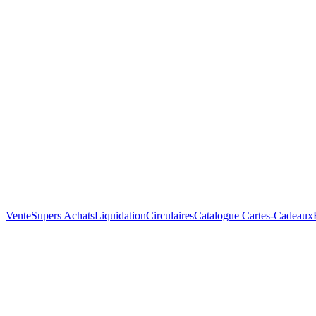
Vente
Supers Achats
Liquidation
Circulaires
Catalogue
Cartes-Cadeaux