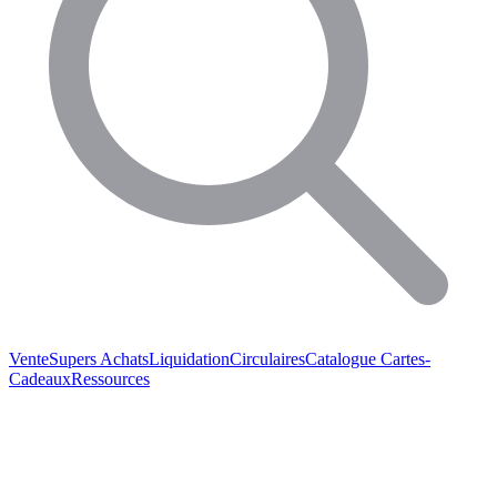
Vente
Supers Achats
Liquidation
Circulaires
Catalogue
Cartes-
Cadeaux
Ressources