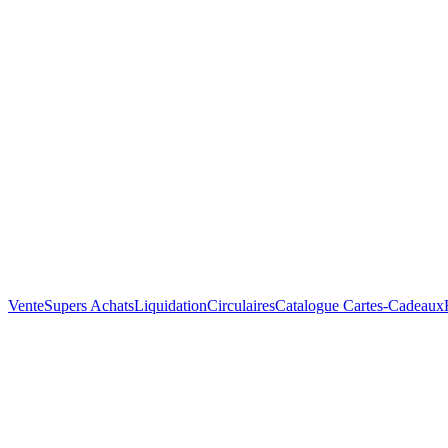
Vente
Supers Achats
Liquidation
Circulaires
Catalogue
Cartes-Cadeaux