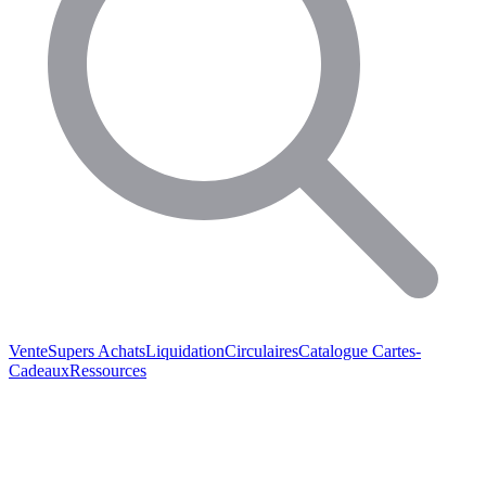
Vente
Supers Achats
Liquidation
Circulaires
Catalogue
Cartes-
Cadeaux
Ressources