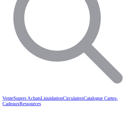
Vente
Supers Achats
Liquidation
Circulaires
Catalogue
Cartes-
Cadeaux
Ressources