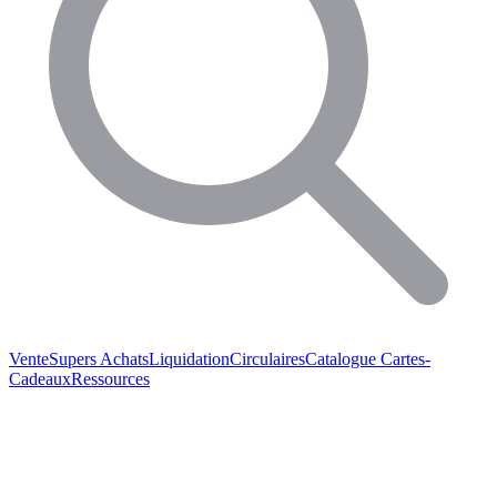
Vente
Supers Achats
Liquidation
Circulaires
Catalogue
Cartes-
Cadeaux
Ressources