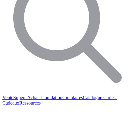
Vente
Supers Achats
Liquidation
Circulaires
Catalogue
Cartes-
Cadeaux
Ressources