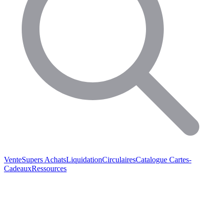
Vente
Supers Achats
Liquidation
Circulaires
Catalogue
Cartes-
Cadeaux
Ressources