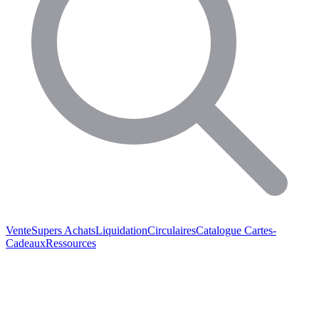
Vente
Supers Achats
Liquidation
Circulaires
Catalogue
Cartes-
Cadeaux
Ressources