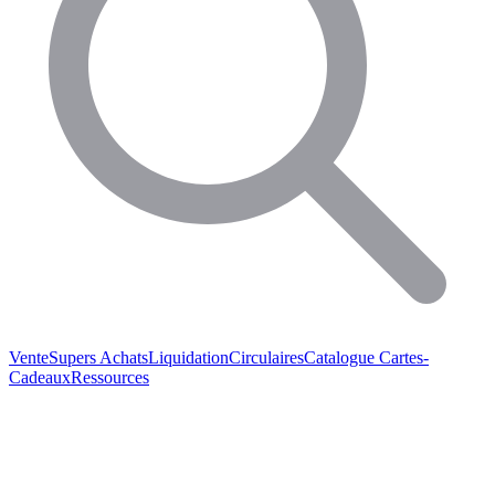
Vente
Supers Achats
Liquidation
Circulaires
Catalogue
Cartes-
Cadeaux
Ressources