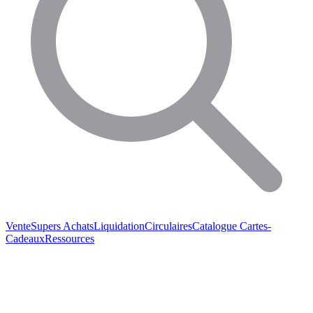
Vente
Supers Achats
Liquidation
Circulaires
Catalogue
Cartes-
Cadeaux
Ressources