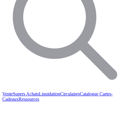
Vente
Supers Achats
Liquidation
Circulaires
Catalogue
Cartes-
Cadeaux
Ressources