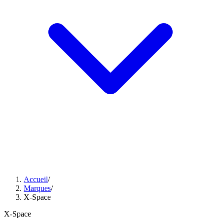
Accueil
/
Marques
/
X-Space
X-Space