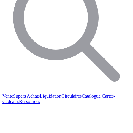
Vente
Supers Achats
Liquidation
Circulaires
Catalogue
Cartes-
Cadeaux
Ressources