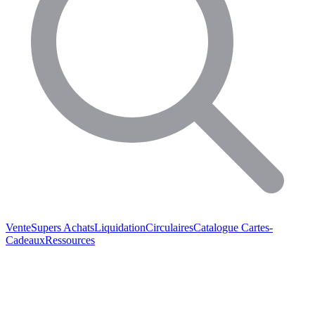
Vente
Supers Achats
Liquidation
Circulaires
Catalogue
Cartes-
Cadeaux
Ressources