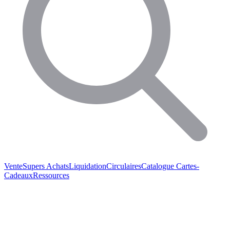
Vente
Supers Achats
Liquidation
Circulaires
Catalogue
Cartes-
Cadeaux
Ressources