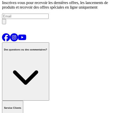
Inscrivez-vous pour recevoir les dernières offres, les lancements de
produits et recevoir des offres spéciales en ligne uniquement
Des questions ou des commentaires?
Contactez-nous
ou appeler
1-800-665-8685
Service Clients
Horaires du centre d'appels national
De Lun.-Ven.
:
6h00 à 21h00