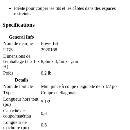
Idéale pour couper les fils et les câbles dans des espaces
restreints.
Spécifications
General Info
Nom de marque
Powerfist
UGS
2920188
Dimensions de
l'emballage (L x L x
8,3in x 3,4in x 1,2in
H)
Poids
0,2 lb
Details
Nom de l’article
Mini pince à coupe diagonale de 5 1/2 po
Type
Coupe en diagonale
Longueur hors tout
5 1/2
(po)
Capacité de
0,8
coupe/matériau
Longueur de
0,6
mâchoire (po)