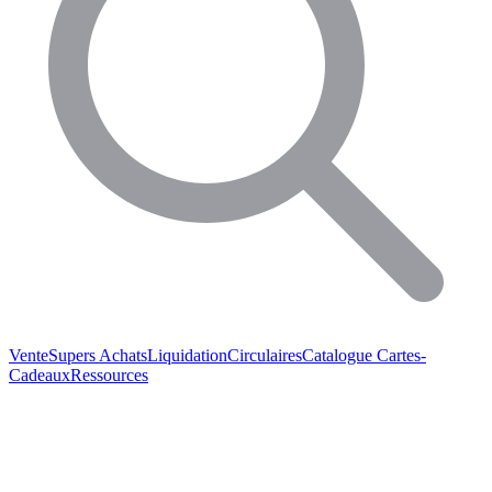
Vente
Supers Achats
Liquidation
Circulaires
Catalogue
Cartes-
Cadeaux
Ressources