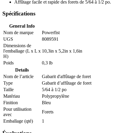
Affûtage facile et rapide des forets de 5/64 à 1/2 po.
Spécifications
General Info
Nom de marque
Powerfist
UGS
8089591
Dimensions de
l'emballage (L x L x
10,3in x 5,2in x 1,6in
H)
Poids
0,3 lb
Details
Nom de l’article
Gabarit d'affûtage de foret
Type
Gabarit d’affûtage de foret
Taille
5/64 à 1/2 po
Matériau
Polypropylène
Finition
Bleu
Pour utilisation
Forets
avec
Emballage (qté)
1