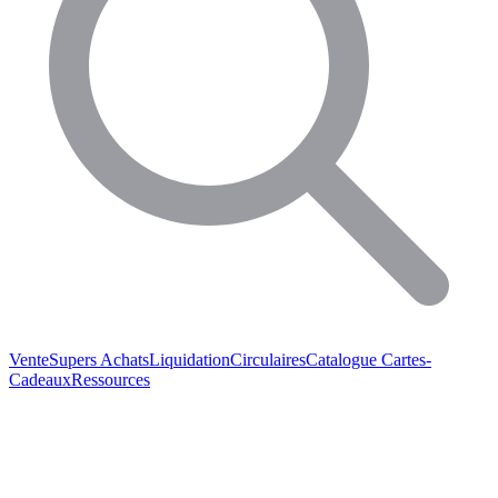
Vente
Supers Achats
Liquidation
Circulaires
Catalogue
Cartes-
Cadeaux
Ressources