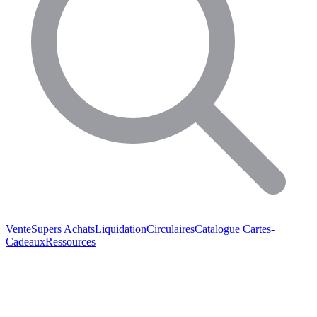
Vente
Supers Achats
Liquidation
Circulaires
Catalogue
Cartes-
Cadeaux
Ressources