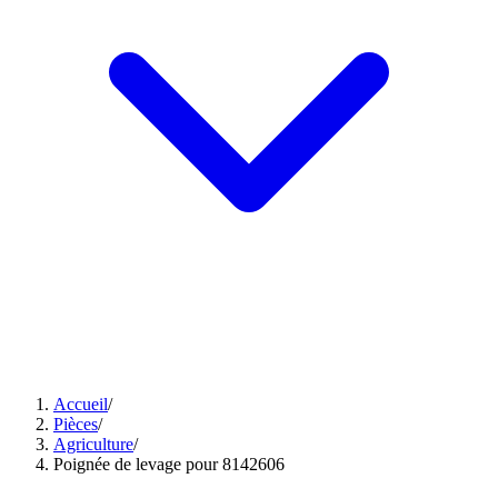
Accueil
/
Pièces
/
Agriculture
/
Poignée de levage pour 8142606