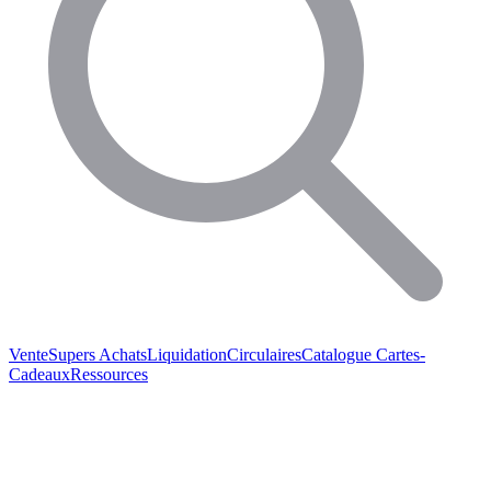
Vente
Supers Achats
Liquidation
Circulaires
Catalogue
Cartes-
Cadeaux
Ressources