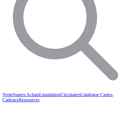
Vente
Supers Achats
Liquidation
Circulaires
Catalogue
Cartes-
Cadeaux
Ressources