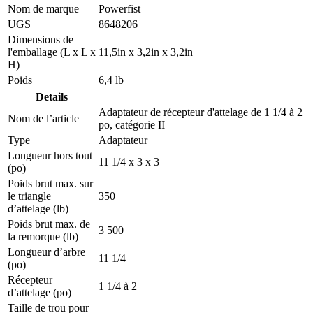
Nom de marque
Powerfist
UGS
8648206
Dimensions de
l'emballage (L x L x
11,5in x 3,2in x 3,2in
H)
Poids
6,4 lb
Details
Adaptateur de récepteur d'attelage de 1 1/4 à 2
Nom de l’article
po, catégorie II
Type
Adaptateur
Longueur hors tout
11 1/4 x 3 x 3
(po)
Poids brut max. sur
le triangle
350
d’attelage (lb)
Poids brut max. de
3 500
la remorque (lb)
Longueur d’arbre
11 1/4
(po)
Récepteur
1 1/4 à 2
d’attelage (po)
Taille de trou pour