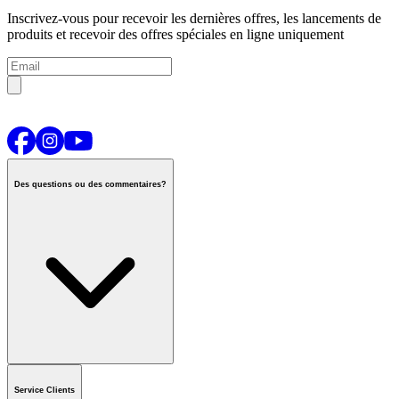
Inscrivez-vous pour recevoir les dernières offres, les lancements de
produits et recevoir des offres spéciales en ligne uniquement
Des questions ou des commentaires?
Contactez-nous
ou appeler
1-800-665-8685
Service Clients