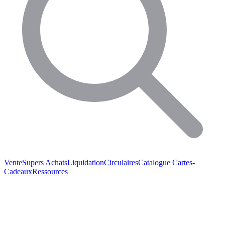
Vente
Supers Achats
Liquidation
Circulaires
Catalogue
Cartes-
Cadeaux
Ressources