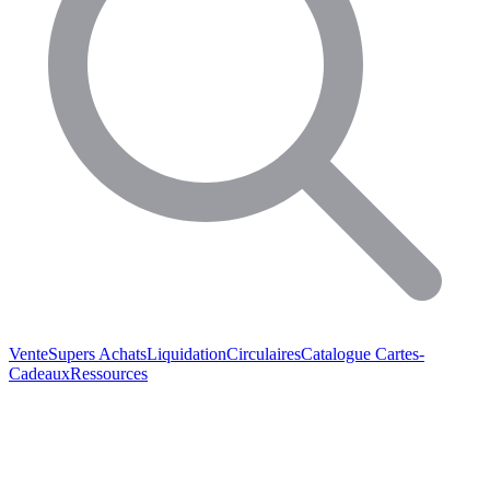
Vente
Supers Achats
Liquidation
Circulaires
Catalogue
Cartes-
Cadeaux
Ressources