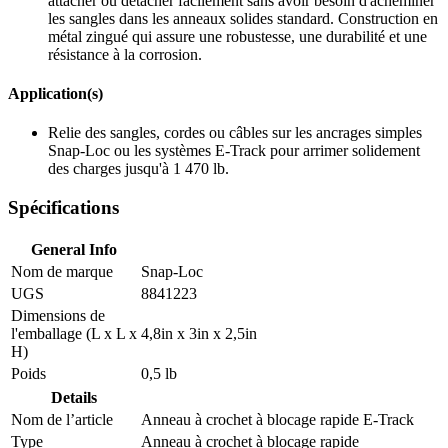
attacher ou détacher facilement sans avoir besoin d'acheminer
les sangles dans les anneaux solides standard. Construction en
métal zingué qui assure une robustesse, une durabilité et une
résistance à la corrosion.
Application(s)
Relie des sangles, cordes ou câbles sur les ancrages simples
Snap-Loc ou les systèmes E-Track pour arrimer solidement
des charges jusqu'à 1 470 lb.
Spécifications
General Info
Nom de marque
Snap-Loc
UGS
8841223
Dimensions de
l'emballage (L x L x
4,8in x 3in x 2,5in
H)
Poids
0,5 lb
Details
Nom de l’article
Anneau à crochet à blocage rapide E-Track
Type
Anneau à crochet à blocage rapide