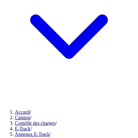
Accueil
/
Camion
/
Contrôle des charges
/
E-Track
/
Anneaux E-Track
/