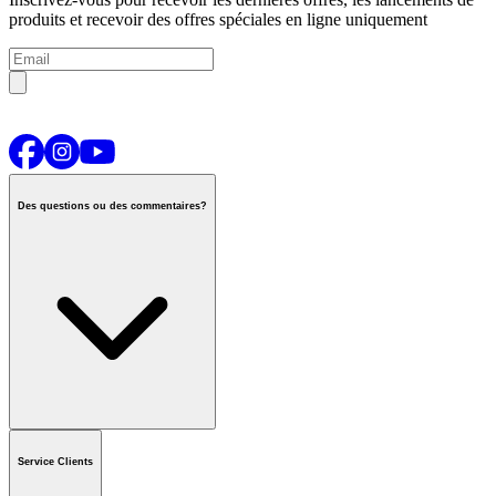
produits et recevoir des offres spéciales en ligne uniquement
Des questions ou des commentaires?
Contactez-nous
ou appeler
1-800-665-8685
Service Clients
Horaires du centre d'appels national
De Lun.-Ven.
:
6h00 à 21h00