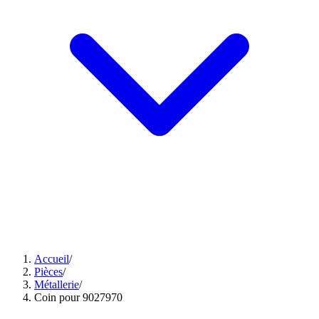
Accueil
/
Pièces
/
Métallerie
/
Coin pour 9027970