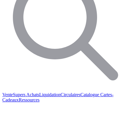
Vente
Supers Achats
Liquidation
Circulaires
Catalogue
Cartes-
Cadeaux
Ressources