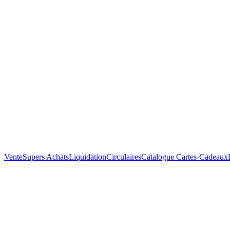
Vente
Supers Achats
Liquidation
Circulaires
Catalogue
Cartes-Cadeaux