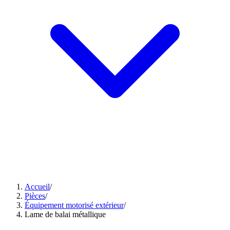
Accueil
/
Pièces
/
Équipement motorisé extérieur
/
Lame de balai métallique