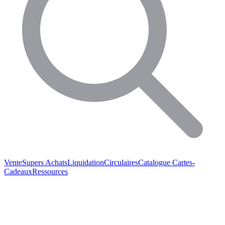
Vente
Supers Achats
Liquidation
Circulaires
Catalogue
Cartes-
Cadeaux
Ressources