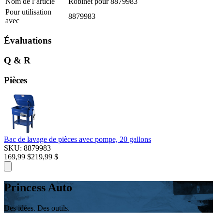
Nom de l’article
Robinet pour 8879983
Pour utilisation
8879983
avec
Évaluations
Q & R
Pièces
Bac de lavage de pièces avec pompe, 20 gallons
SKU: 8879983
169,99 $
219,99 $
Princess Auto
Des idées. Des outils.