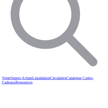
Vente
Supers Achats
Liquidation
Circulaires
Catalogue
Cartes-
Cadeaux
Ressources