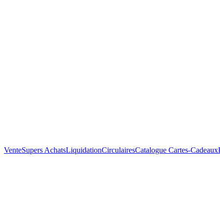
Vente
Supers Achats
Liquidation
Circulaires
Catalogue
Cartes-Cadeaux