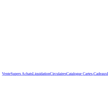
Vente
Supers Achats
Liquidation
Circulaires
Catalogue
Cartes-Cadeaux