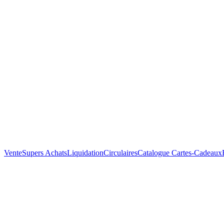
Vente
Supers Achats
Liquidation
Circulaires
Catalogue
Cartes-Cadeaux