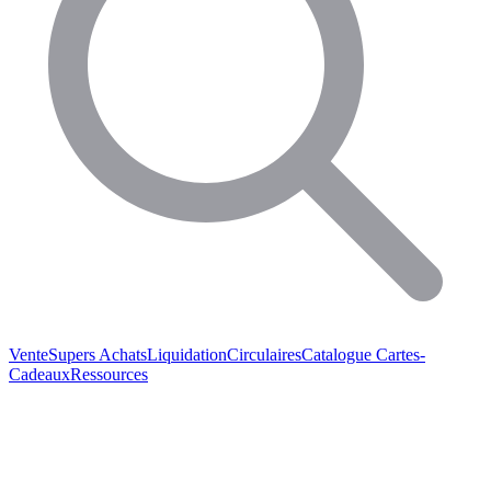
Vente
Supers Achats
Liquidation
Circulaires
Catalogue
Cartes-
Cadeaux
Ressources