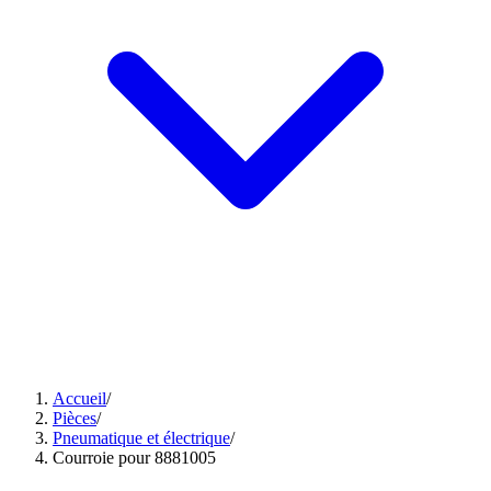
Accueil
/
Pièces
/
Pneumatique et électrique
/
Courroie pour 8881005