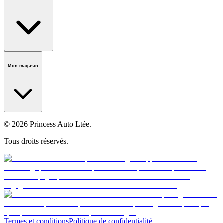
national
Notre histoire
Carrières
Fondation
Salle médiatique
Politiques
Mon magasin
© 2026 Princess Auto Ltée.
Tous droits réservés.
Termes et conditions
Politique de confidentialité