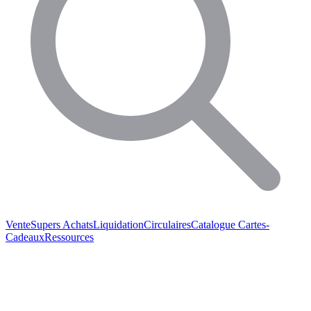
Vente
Supers Achats
Liquidation
Circulaires
Catalogue
Cartes-
Cadeaux
Ressources