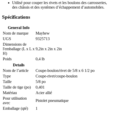
Utilisé pour couper les rivets et les boulons des carrosseries,
des châssis et des systèmes d’échappement d’automobiles.
Spécifications
General Info
Nom de marque
Mayhew
UGS
9325713
Dimensions de
l'emballage (L x L x
9,2in x 2in x 2in
H)
Poids
0,4 lb
Details
Nom de l’article
Coupe-boulon/rivet de 5/8 x 6 1/2 po
Type
Coupe-rivet/coupe-boulon
Taille
5/8 po
Taille de tige (po)
0,401
Matériau
Acier allié
Pour utilisation
Pistolet pneumatique
avec
Emballage (qté)
1