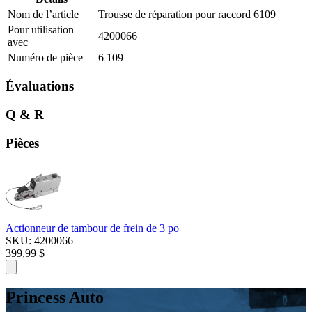
Nom de l’article
Trousse de réparation pour raccord 6109
Pour utilisation
4200066
avec
Numéro de pièce
6 109
Évaluations
Q & R
Pièces
Actionneur de tambour de frein de 3 po
SKU: 4200066
399,99 $
Princess Auto