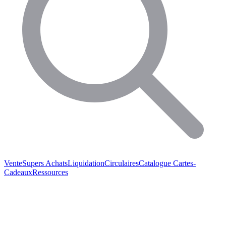
Vente
Supers Achats
Liquidation
Circulaires
Catalogue
Cartes-
Cadeaux
Ressources