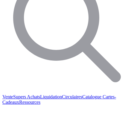
Vente
Supers Achats
Liquidation
Circulaires
Catalogue
Cartes-
Cadeaux
Ressources