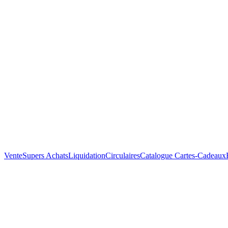
Vente
Supers Achats
Liquidation
Circulaires
Catalogue
Cartes-Cadeaux