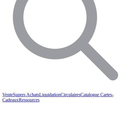
Vente
Supers Achats
Liquidation
Circulaires
Catalogue
Cartes-
Cadeaux
Ressources