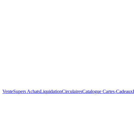
Vente
Supers Achats
Liquidation
Circulaires
Catalogue
Cartes-Cadeaux