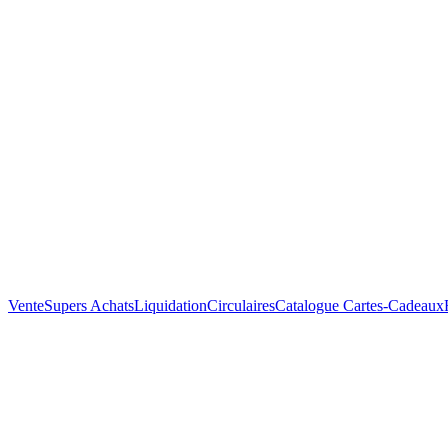
Vente
Supers Achats
Liquidation
Circulaires
Catalogue
Cartes-Cadeaux