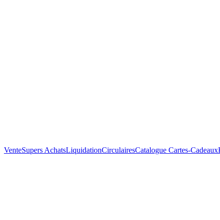
Vente
Supers Achats
Liquidation
Circulaires
Catalogue
Cartes-Cadeaux