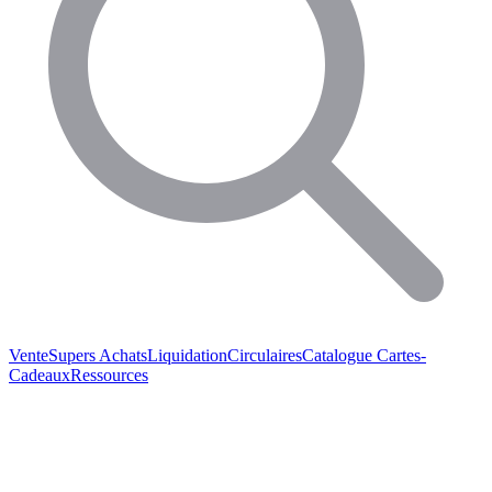
Vente
Supers Achats
Liquidation
Circulaires
Catalogue
Cartes-
Cadeaux
Ressources