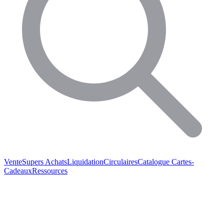
Vente
Supers Achats
Liquidation
Circulaires
Catalogue
Cartes-
Cadeaux
Ressources