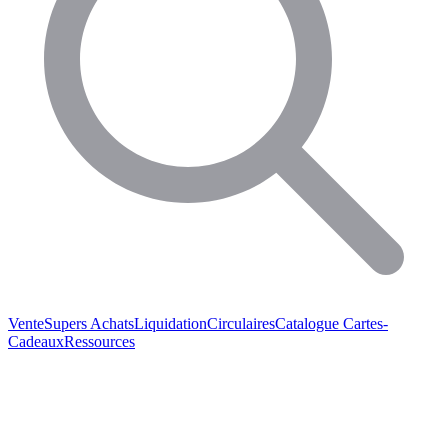
Vente
Supers Achats
Liquidation
Circulaires
Catalogue
Cartes-
Cadeaux
Ressources