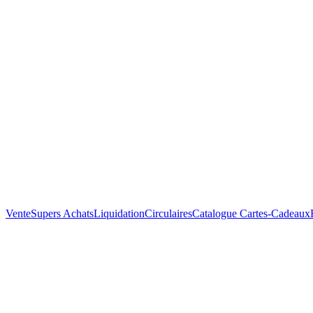
Vente
Supers Achats
Liquidation
Circulaires
Catalogue
Cartes-Cadeaux