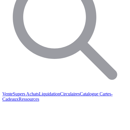
Vente
Supers Achats
Liquidation
Circulaires
Catalogue
Cartes-
Cadeaux
Ressources