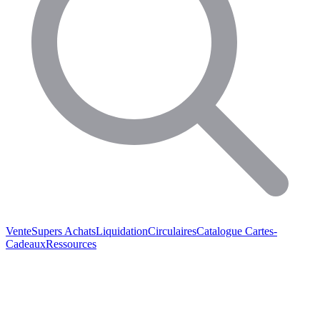
Vente
Supers Achats
Liquidation
Circulaires
Catalogue
Cartes-
Cadeaux
Ressources