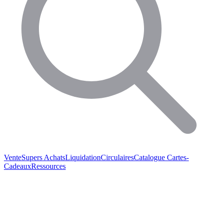
Vente
Supers Achats
Liquidation
Circulaires
Catalogue
Cartes-
Cadeaux
Ressources