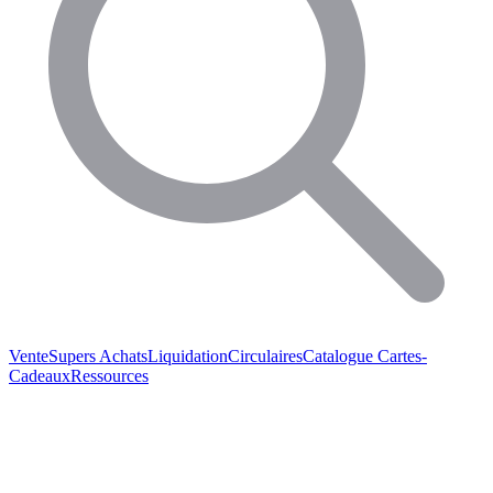
Vente
Supers Achats
Liquidation
Circulaires
Catalogue
Cartes-
Cadeaux
Ressources